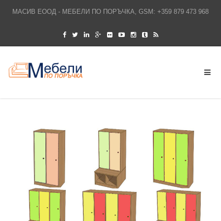
МАСИВ ЕООД - МЕБЕЛИ ПО ПОРЪЧКА, GSM: +359 879 473 968