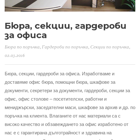
Бюра, секции, гардероби
за офиса
Бюра по поръчка
,
Гардероби по поръчка
,
Секции по поръчка
,
02.03.2016
Бюра, секции, гардероби за офиса. Изработваме и
доставяме офис бюра, помощни бюра, шкафове за
документи, секретери за документи, гардероби, секции за
офис, офис столове – посетителски, работни и
мениджърски, заседателни маси, шкафове за архив и др. по
поръчка на клиента. Влаганите от нас материали са с
високо качество и обзавеждането за офис изработено от
нас е с гарантирана дълготрайност и здравина на